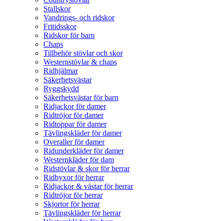
Stallskor
Vandrings- och ridskor
Fritidsskor
Ridskor för barn
Chaps
Tillbehör stövlar och skor
Westernstövlar & chaps
Ridhjälmar
Säkerhetsvästar
Ryggskydd
Säkerhetsvästar för barn
Ridjackor för damer
Ridtröjor för damer
Ridtoppar för damer
Tävlingskläder för damer
Overaller för damer
Ridunderkläder för damer
Westernkläder för dam
Ridstövlar & skor för herrar
Ridbyxor för herrar
Ridjackor & västar för herrar
Ridtröjor för herrar
Skjortor för herrar
Tävlingskläder för herrar