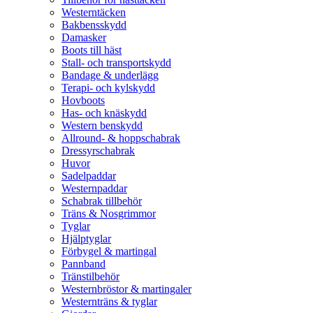
Westerntäcken
Bakbensskydd
Damasker
Boots till häst
Stall- och transportskydd
Bandage & underlägg
Terapi- och kylskydd
Hovboots
Has- och knäskydd
Western benskydd
Allround- & hoppschabrak
Dressyrschabrak
Huvor
Sadelpaddar
Westernpaddar
Schabrak tillbehör
Träns & Nosgrimmor
Tyglar
Hjälptyglar
Förbygel & martingal
Pannband
Tränstilbehör
Westernbröstor & martingaler
Westernträns & tyglar