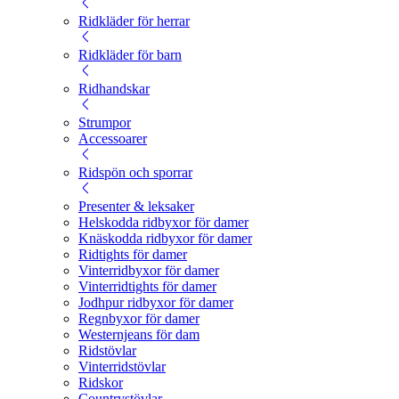
Ridkläder för herrar
Ridkläder för barn
Ridhandskar
Strumpor
Accessoarer
Ridspön och sporrar
Presenter & leksaker
Helskodda ridbyxor för damer
Knäskodda ridbyxor för damer
Ridtights för damer
Vinterridbyxor för damer
Vinterridtights för damer
Jodhpur ridbyxor för damer
Regnbyxor för damer
Westernjeans för dam
Ridstövlar
Vinterridstövlar
Ridskor
Countrystövlar