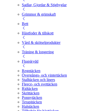
Sadlar, Gjordar & Stigbyglar
Grimmor & grimskaft
Bett
Hästfoder & tillskott
Vård & skötselprodukter
Träning & longering
Flugskydd
Regntäcken
Övergångs- och vintertäcken
Stalltäcken och liners
Fleece- och svettäcken
Ridtäcken
Skrittäcken
Ponnytäcken
Terapitäcken
Halstäcken
Tillbehör för hästtäcken