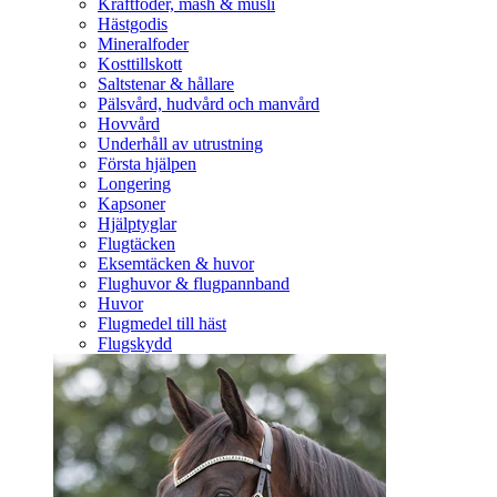
Kraftfoder, mash & müsli
Hästgodis
Mineralfoder
Kosttillskott
Saltstenar & hållare
Pälsvård, hudvård och manvård
Hovvård
Underhåll av utrustning
Första hjälpen
Longering
Kapsoner
Hjälptyglar
Flugtäcken
Eksemtäcken & huvor
Flughuvor & flugpannband
Huvor
Flugmedel till häst
Flugskydd