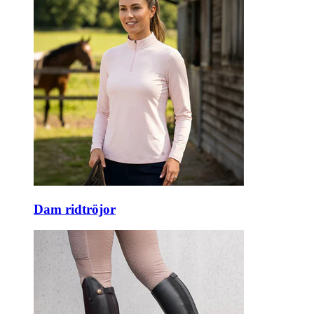
Dam ridtröjor