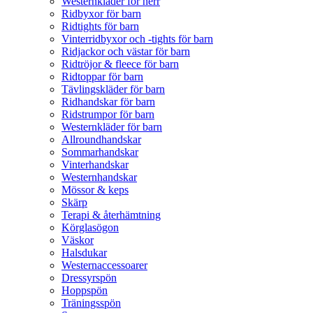
Westernkläder för herr
Ridbyxor för barn
Ridtights för barn
Vinterridbyxor och -tights för barn
Ridjackor och västar för barn
Ridtröjor & fleece för barn
Ridtoppar för barn
Tävlingskläder för barn
Ridhandskar för barn
Ridstrumpor för barn
Westernkläder för barn
Allroundhandskar
Sommarhandskar
Vinterhandskar
Westernhandskar
Mössor & keps
Skärp
Terapi & återhämtning
Körglasögon
Väskor
Halsdukar
Westernaccessoarer
Dressyrspön
Hoppspön
Träningsspön