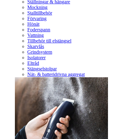
Ställningar & hängare
Mockning
Stalltillbehör
Förvaring
Hönät
Foderspann
Vattning
Tillbehör till elstängsel
Skarvlås
Grindsystem
Isolatorer
Eltråd
Stängselstolpar
Nät- & batteridrivna aggregat