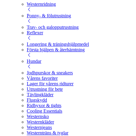
Westernridning
Ponny- & fölutrustning
Trav- och galopputrustning
Reflexer
Longering & träningshjälpmedel
Första hjälpen & återhämtning
Hundar
Jodhpurskor & sneakers
Vårens favoriter
Lager för vårens ridturer
Utrustning för bete
Tävlingkläder
Flugskydd
Ridbyxor & tights
Cooling Essentials
Westernsko
Westernkläder
Westernjeans
Westernträns & tyglar