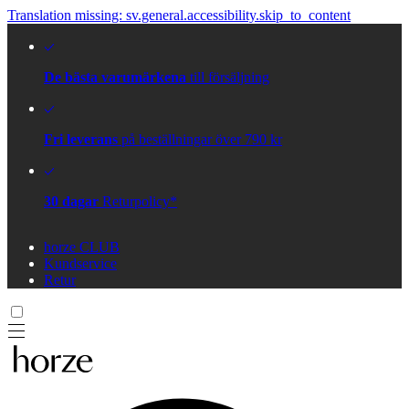
Translation missing: sv.general.accessibility.skip_to_content
De bästa varumärkena
till försäljning
Fri leverans
på beställningar över 790 kr
30 dagar
Returpolicy*
horze CLUB
Kundservice
Retur