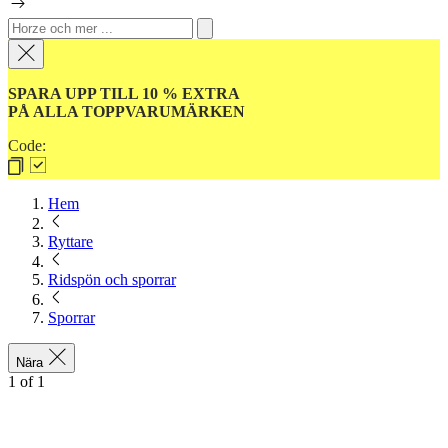
SPARA UPP TILL 10 % EXTRA
PÅ ALLA TOPPVARUMÄRKEN
Code:
Hem
Ryttare
Ridspön och sporrar
Sporrar
Nära
1
of
1