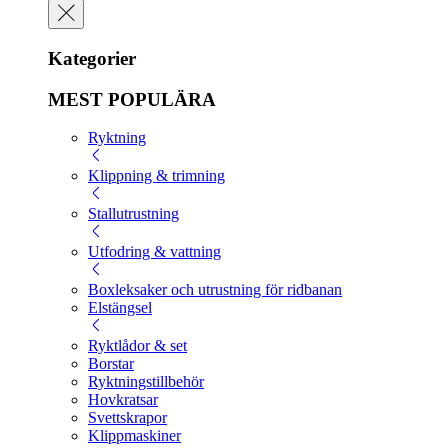
Kategorier
MEST POPULÄRA
Ryktning
Klippning & trimning
Stallutrustning
Utfodring & vattning
Boxleksaker och utrustning för ridbanan
Elstängsel
Ryktlådor & set
Borstar
Ryktningstillbehör
Hovkratsar
Svettskrapor
Klippmaskiner