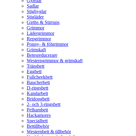
Gjordar
Sadlar
Stigbyglar
Stigläder
Girths & Stirrups
Grimmor
Lädergrimmor
Repgrimmor
Ponny- & fölgrimmor
Grimskaft
Betesreducerare
Westerngrimmor & grimskaft
Tränsbett
Eggbett
Fullcheekbett
Baucherbett
D-ringsbett
Kandarbett
Bridongbett
2- och 3-ringsbett
Pelhambett
Hackamores
Specialbett
Bettillbehör
Westernbett & tillbehör