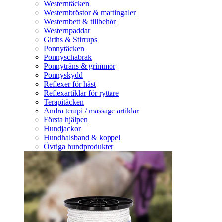
Westerntäcken
Westernbröstor & martingaler
Westernbett & tillbehör
Westernpaddar
Girths & Stirrups
Ponnytäcken
Ponnyschabrak
Ponnyträns & grimmor
Ponnyskydd
Reflexer för häst
Reflexartiklar för ryttare
Terapitäcken
Andra terapi / massage artiklar
Första hjälpen
Hundjackor
Hundhalsband & koppel
Övriga hundprodukter