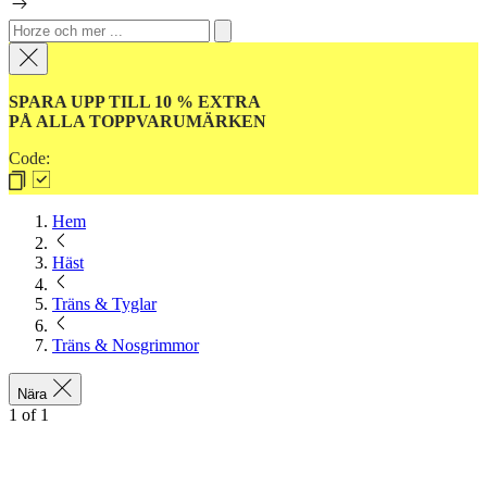
SPARA UPP TILL 10 % EXTRA
PÅ ALLA TOPPVARUMÄRKEN
Code:
Hem
Häst
Träns & Tyglar
Träns & Nosgrimmor
Nära
1
of
1