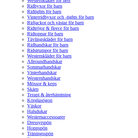
Westernkläder för herr
Ridbyxor för barn
Ridtights för barn
Vinterridbyxor och -tights för barn
Ridjackor och västar för barn
Ridtröjor & fleece för barn
Ridtoppar för barn
Tävlingskläder för barn
Ridhandskar för barn
Ridstrumpor för barn
Westernkläder för barn
Allroundhandskar
Sommarhandskar
Vinterhandskar
Westernhandskar
Mössor & keps
Skärp
Terapi & återhämtning
Körglasögon
Väskor
Halsdukar
Westernaccessoarer
Dressyrspön
Hoppspön
Träningsspön