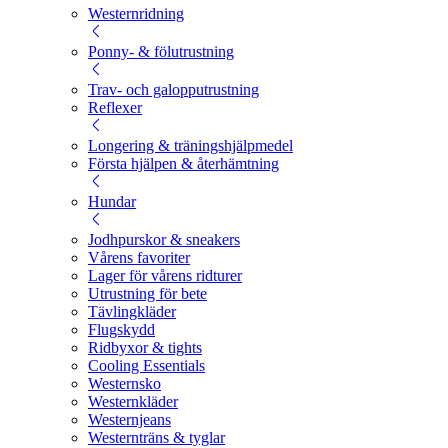
Westernridning
Ponny- & fölutrustning
Trav- och galopputrustning
Reflexer
Longering & träningshjälpmedel
Första hjälpen & återhämtning
Hundar
Jodhpurskor & sneakers
Vårens favoriter
Lager för vårens ridturer
Utrustning för bete
Tävlingkläder
Flugskydd
Ridbyxor & tights
Cooling Essentials
Westernsko
Westernkläder
Westernjeans
Westernträns & tyglar