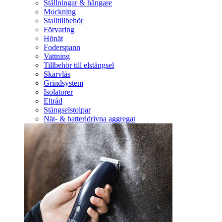
Ställningar & hängare
Mockning
Stalltillbehör
Förvaring
Hönät
Foderspann
Vattning
Tillbehör till elstängsel
Skarvlås
Grindsystem
Isolatorer
Eltråd
Stängselstolpar
Nät- & batteridrivna aggregat