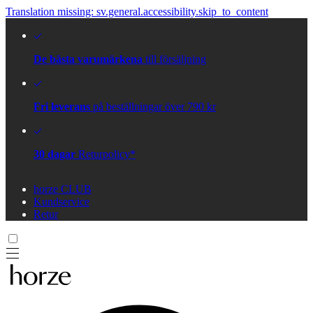
Translation missing: sv.general.accessibility.skip_to_content
De bästa varumärkena
till försäljning
Fri leverans
på beställningar över 790 kr
30 dagar
Returpolicy*
horze CLUB
Kundservice
Retur