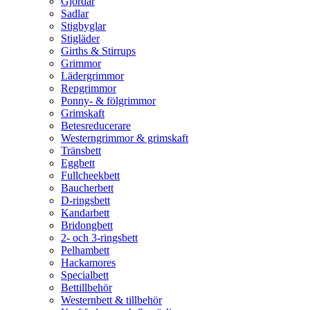
Gjordar
Sadlar
Stigbyglar
Stigläder
Girths & Stirrups
Grimmor
Lädergrimmor
Repgrimmor
Ponny- & fölgrimmor
Grimskaft
Betesreducerare
Westerngrimmor & grimskaft
Tränsbett
Eggbett
Fullcheekbett
Baucherbett
D-ringsbett
Kandarbett
Bridongbett
2- och 3-ringsbett
Pelhambett
Hackamores
Specialbett
Bettillbehör
Westernbett & tillbehör