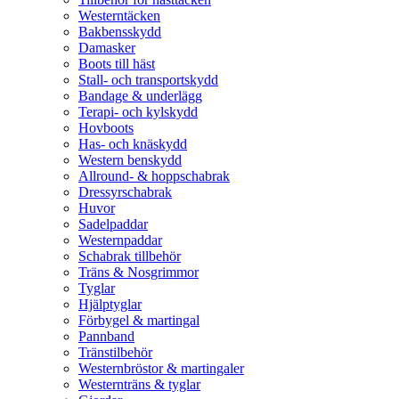
Westerntäcken
Bakbensskydd
Damasker
Boots till häst
Stall- och transportskydd
Bandage & underlägg
Terapi- och kylskydd
Hovboots
Has- och knäskydd
Western benskydd
Allround- & hoppschabrak
Dressyrschabrak
Huvor
Sadelpaddar
Westernpaddar
Schabrak tillbehör
Träns & Nosgrimmor
Tyglar
Hjälptyglar
Förbygel & martingal
Pannband
Tränstilbehör
Westernbröstor & martingaler
Westernträns & tyglar