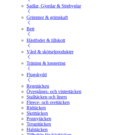
Sadlar, Gjordar & Stigbyglar
Grimmor & grimskaft
Bett
Hästfoder & tillskott
Vård & skötselprodukter
Träning & longering
Flugskydd
Regntäcken
Övergångs- och vintertäcken
Stalltäcken och liners
Fleece- och svettäcken
Ridtäcken
Skrittäcken
Ponnytäcken
Terapitäcken
Halstäcken
Tillbehör för hästtäcken