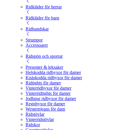
Ridkläder för herrar
Ridkläder för barn
Ridhandskar
Strumpor
Accessoarer
Ridspön och sporrar
Presenter & leksaker
Helskodda ridbyxor för damer
Knäskodda ridbyxor för damer
Ridtights för damer
Vinterridbyxor för damer
Vinterridtights för damer
Jodhpur ridbyxor för damer
Regnbyxor för damer
Westernjeans för dam
Ridstövlar
Vinterridstövlar
Ridskor
Countrystövlar