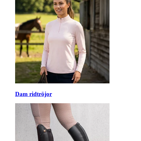
Dam ridtröjor