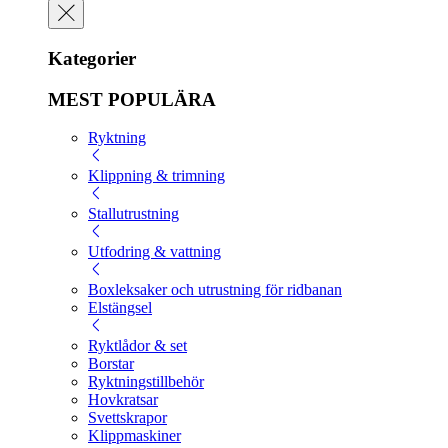
Kategorier
MEST POPULÄRA
Ryktning
Klippning & trimning
Stallutrustning
Utfodring & vattning
Boxleksaker och utrustning för ridbanan
Elstängsel
Ryktlådor & set
Borstar
Ryktningstillbehör
Hovkratsar
Svettskrapor
Klippmaskiner