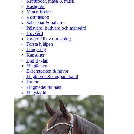
Kraftfoder, mash & müsli
Hästgodis
Mineralfoder
Kosttillskott
Saltstenar & hållare
Pälsvård, hudvård och manvård
Hovvård
Underhåll av utrustning
Första hjälpen
Longering
Kapsoner
Hjälptyglar
Flugtäcken
Eksemtäcken & huvor
Flughuvor & flugpannband
Huvor
Flugmedel till häst
Flugskydd