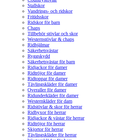
Stallskor
Vandrings- och ridskor
Fritidsskor
Ridskor för barn
Chaps
Tillbehör stövlar och skor
Westernstövlar & chaps
Ridhjälmar
Säkerhetsvästar
Ryggskydd
Säkerhetsvästar för barn
Ridjackor för damer
Ridtröjor för damer
Ridtoppar för damer
Tävlingskläder för damer
Overaller för damer
Ridunderkläder för damer
Westernkläder för dam
Ridstövlar & skor för herrar
Ridbyxor för herrar
Ridjackor & västar för herrar
Ridtröjor för herrar
Skjortor för herrar
Tävlingskläder för herrar