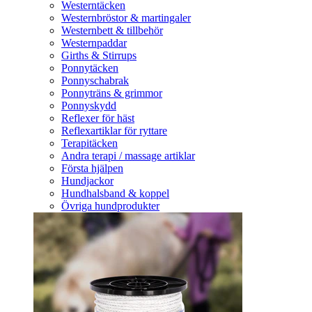
Westerntäcken
Westernbröstor & martingaler
Westernbett & tillbehör
Westernpaddar
Girths & Stirrups
Ponnytäcken
Ponnyschabrak
Ponnyträns & grimmor
Ponnyskydd
Reflexer för häst
Reflexartiklar för ryttare
Terapitäcken
Andra terapi / massage artiklar
Första hjälpen
Hundjackor
Hundhalsband & koppel
Övriga hundprodukter