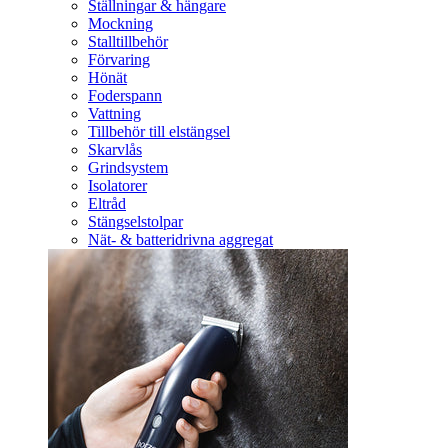
Ställningar & hängare
Mockning
Stalltillbehör
Förvaring
Hönät
Foderspann
Vattning
Tillbehör till elstängsel
Skarvlås
Grindsystem
Isolatorer
Eltråd
Stängselstolpar
Nät- & batteridrivna aggregat