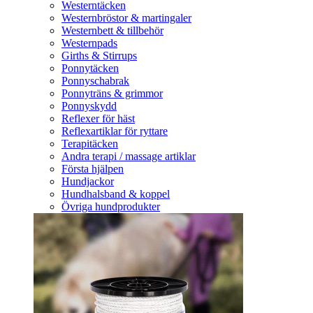
Westerntäcken
Westernbröstor & martingaler
Westernbett & tillbehör
Westernpads
Girths & Stirrups
Ponnytäcken
Ponnyschabrak
Ponnyträns & grimmor
Ponnyskydd
Reflexer för häst
Reflexartiklar för ryttare
Terapitäcken
Andra terapi / massage artiklar
Första hjälpen
Hundjackor
Hundhalsband & koppel
Övriga hundprodukter