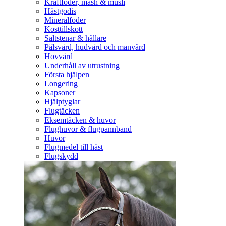
Kraftfoder, mash & müsli
Hästgodis
Mineralfoder
Kosttillskott
Saltstenar & hållare
Pälsvård, hudvård och manvård
Hovvård
Underhåll av utrustning
Första hjälpen
Longering
Kapsoner
Hjälptyglar
Flugtäcken
Eksemtäcken & huvor
Flughuvor & flugpannband
Huvor
Flugmedel till häst
Flugskydd