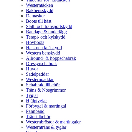
Westerntäcken
Bakbensskydd
Damasker
Boots till häst
Stall- och transportskydd
Bandage & underlägg
Terapi- och kylskydd
Hovboots
Has- och knäskydd
Western benskydd
Allround- & hoppschabrak
Dressyrschabrak
Huvor
Sadelpaddar
Westernpaddar
Schabrak tillbehör
Träns & Nosgrimmor
Tyglar
Hjälptyglar
Förbygel & martingal
Pannband
Tränstilbehör
Westernbröstor & martingaler
Westernträns & tyglar