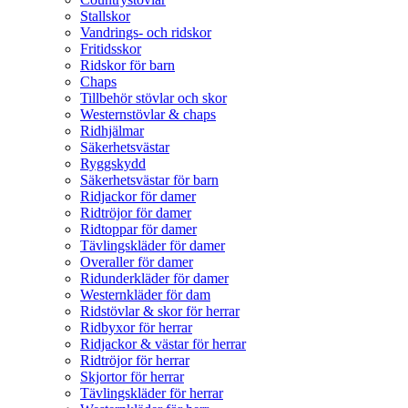
Stallskor
Vandrings- och ridskor
Fritidsskor
Ridskor för barn
Chaps
Tillbehör stövlar och skor
Westernstövlar & chaps
Ridhjälmar
Säkerhetsvästar
Ryggskydd
Säkerhetsvästar för barn
Ridjackor för damer
Ridtröjor för damer
Ridtoppar för damer
Tävlingskläder för damer
Overaller för damer
Ridunderkläder för damer
Westernkläder för dam
Ridstövlar & skor för herrar
Ridbyxor för herrar
Ridjackor & västar för herrar
Ridtröjor för herrar
Skjortor för herrar
Tävlingskläder för herrar