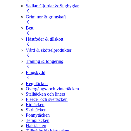
Sadlar, Gjordar & Stigbyglar
Grimmor & grimskaft
Bett
Hästfoder & tillskott
Vård & skötselprodukter
Träning & longering
Flugskydd
Regntäcken
Övergångs- och vintertäcken
Stalltäcken och liners
Fleece- och svettäcken
Ridtäcken
Skrittäcken
Ponnytäcken
Terapitäcken
Halstäcken
Tillbehör för hästtäcken