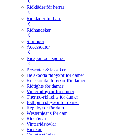
Ridkläder för herrar
Ridkläder för barn
Ridhandskar
Strumpor
Accessoarer
Ridspön och sporrar
Presenter & leksaker
Helskodda ridbyxor för damer
Knäskodda ridbyxor för damer
Ridtights för damer
Vinterridbyxor för damer
Thermo-ridtights för damer
Jodhpur ridbyxor för damer
Regnbyxor för dam
Westernjeans för dam
Ridstövlar
Vinterridstövlar
Ridskor
Countrystövlar