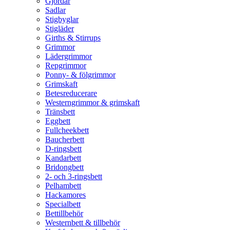
Gjordar
Sadlar
Stigbyglar
Stigläder
Girths & Stirrups
Grimmor
Lädergrimmor
Repgrimmor
Ponny- & fölgrimmor
Grimskaft
Betesreducerare
Westerngrimmor & grimskaft
Tränsbett
Eggbett
Fullcheekbett
Baucherbett
D-ringsbett
Kandarbett
Bridongbett
2- och 3-ringsbett
Pelhambett
Hackamores
Specialbett
Bettillbehör
Westernbett & tillbehör