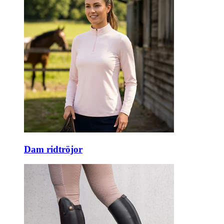
Dam ridtröjor