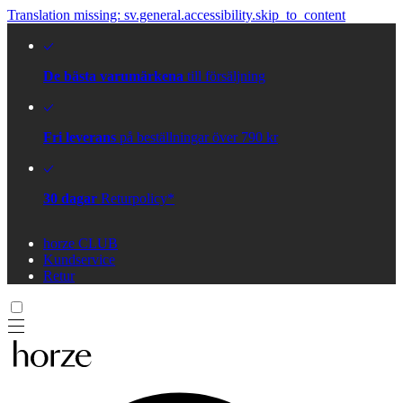
Translation missing: sv.general.accessibility.skip_to_content
De bästa varumärkena
till försäljning
Fri leverans
på beställningar över 790 kr
30 dagar
Returpolicy*
horze CLUB
Kundservice
Retur