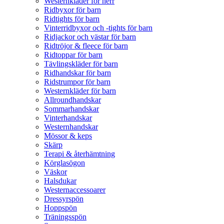
Westernkläder för herr
Ridbyxor för barn
Ridtights för barn
Vinterridbyxor och -tights för barn
Ridjackor och västar för barn
Ridtröjor & fleece för barn
Ridtoppar för barn
Tävlingskläder för barn
Ridhandskar för barn
Ridstrumpor för barn
Westernkläder för barn
Allroundhandskar
Sommarhandskar
Vinterhandskar
Westernhandskar
Mössor & keps
Skärp
Terapi & återhämtning
Körglasögon
Väskor
Halsdukar
Westernaccessoarer
Dressyrspön
Hoppspön
Träningsspön