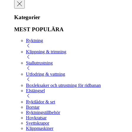
Kategorier
MEST POPULÄRA
Ryktning
Klippning & trimning
Stallutrustning
Utfodring & vattning
Boxleksaker och utrustning för ridbanan
Elstängsel
Ryktlådor & set
Borstar
Ryktningstillbehör
Hovkratsar
Svettskrapor
Klippmaskiner