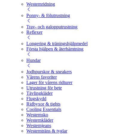
Westernridning
Ponny- & fölutrustning
Trav- och galopputrustning
Reflexer
Longering & träningshjälpmedel
Första hjälpen & återhämtning
Hundar
Jodhpurskor & sneakers
Vårens favoriter
Lager för vårens ridturer
Utrustning för bete
Tävlingkläder
Flugskydd
Ridbyxor & tights
Cooling Essentials
Westernsko
Westernkläder
Westernjeans
Westernträns & tyglar