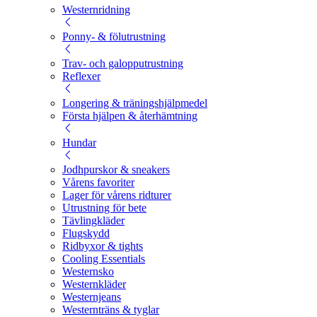
Westernridning
Ponny- & fölutrustning
Trav- och galopputrustning
Reflexer
Longering & träningshjälpmedel
Första hjälpen & återhämtning
Hundar
Jodhpurskor & sneakers
Vårens favoriter
Lager för vårens ridturer
Utrustning för bete
Tävlingkläder
Flugskydd
Ridbyxor & tights
Cooling Essentials
Westernsko
Westernkläder
Westernjeans
Westernträns & tyglar