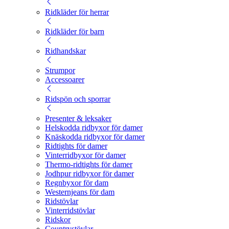
Ridkläder för herrar
Ridkläder för barn
Ridhandskar
Strumpor
Accessoarer
Ridspön och sporrar
Presenter & leksaker
Helskodda ridbyxor för damer
Knäskodda ridbyxor för damer
Ridtights för damer
Vinterridbyxor för damer
Thermo-ridtights för damer
Jodhpur ridbyxor för damer
Regnbyxor för dam
Westernjeans för dam
Ridstövlar
Vinterridstövlar
Ridskor
Countrystövlar