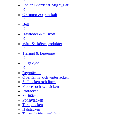
Sadlar, Gjordar & Stigbyglar
Grimmor & grimskaft
Bett
Hästfoder & tillskott
Vård & skötselprodukter
Träning & longering
Flugskydd
Regntäcken
Övergångs- och vintertäcken
Stalltäcken och liners
Fleece- och svettäcken
Ridtäcken
Skrittäcken
Ponnytäcken
Terapitäcken
Halstäcken
Tillbehör för hästtäcken