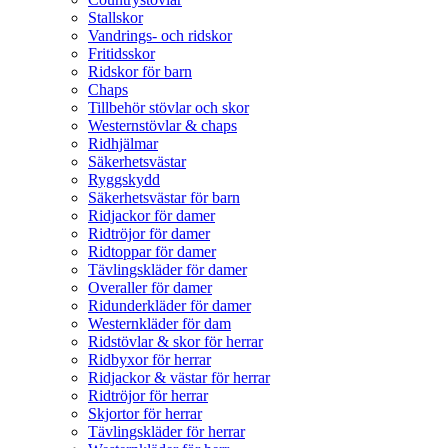
Stallskor
Vandrings- och ridskor
Fritidsskor
Ridskor för barn
Chaps
Tillbehör stövlar och skor
Westernstövlar & chaps
Ridhjälmar
Säkerhetsvästar
Ryggskydd
Säkerhetsvästar för barn
Ridjackor för damer
Ridtröjor för damer
Ridtoppar för damer
Tävlingskläder för damer
Overaller för damer
Ridunderkläder för damer
Westernkläder för dam
Ridstövlar & skor för herrar
Ridbyxor för herrar
Ridjackor & västar för herrar
Ridtröjor för herrar
Skjortor för herrar
Tävlingskläder för herrar