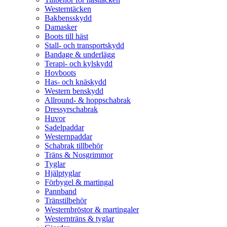
Westerntäcken
Bakbensskydd
Damasker
Boots till häst
Stall- och transportskydd
Bandage & underlägg
Terapi- och kylskydd
Hovboots
Has- och knäskydd
Western benskydd
Allround- & hoppschabrak
Dressyrschabrak
Huvor
Sadelpaddar
Westernpaddar
Schabrak tillbehör
Träns & Nosgrimmor
Tyglar
Hjälptyglar
Förbygel & martingal
Pannband
Tränstilbehör
Westernbröstor & martingaler
Westernträns & tyglar