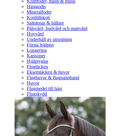
Kraftfoder, mash & müsli
Hästgodis
Mineralfoder
Kosttillskott
Saltstenar & hållare
Pälsvård, hudvård och manvård
Hovvård
Underhåll av utrustning
Första hjälpen
Longering
Kapsoner
Hjälptyglar
Flugtäcken
Eksemtäcken & huvor
Flughuvor & flugpannband
Huvor
Flugmedel till häst
Flugskydd