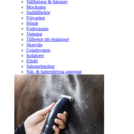
Ställningar & hängare
Mockning
Stalltillbehör
Förvaring
Hönät
Foderspann
Vattning
Tillbehör till elstängsel
Skarvlås
Grindsystem
Isolatorer
Eltråd
Stängselstolpar
Nät- & batteridrivna aggregat