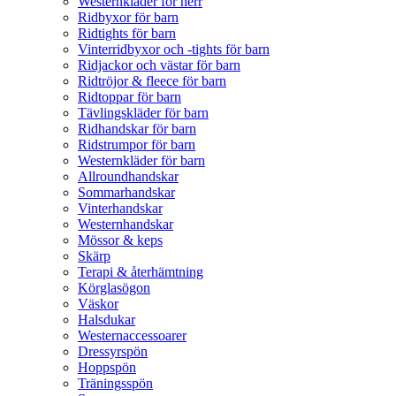
Westernkläder för herr
Ridbyxor för barn
Ridtights för barn
Vinterridbyxor och -tights för barn
Ridjackor och västar för barn
Ridtröjor & fleece för barn
Ridtoppar för barn
Tävlingskläder för barn
Ridhandskar för barn
Ridstrumpor för barn
Westernkläder för barn
Allroundhandskar
Sommarhandskar
Vinterhandskar
Westernhandskar
Mössor & keps
Skärp
Terapi & återhämtning
Körglasögon
Väskor
Halsdukar
Westernaccessoarer
Dressyrspön
Hoppspön
Träningsspön