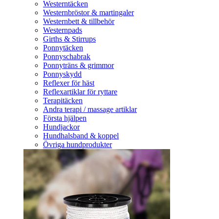
Westerntäcken
Westernbröstor & martingaler
Westernbett & tillbehör
Westernpads
Girths & Stirrups
Ponnytäcken
Ponnyschabrak
Ponnyträns & grimmor
Ponnyskydd
Reflexer för häst
Reflexartiklar för ryttare
Terapitäcken
Andra terapi / massage artiklar
Första hjälpen
Hundjackor
Hundhalsband & koppel
Övriga hundprodukter