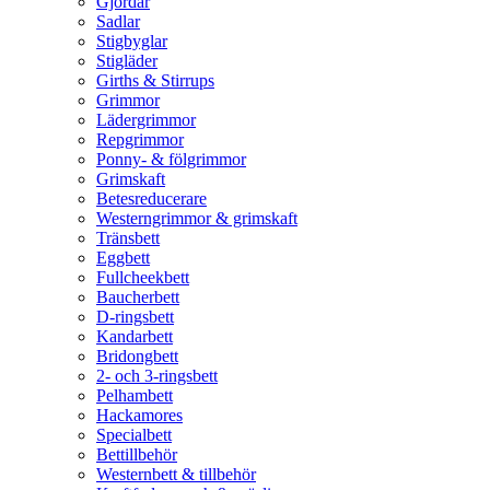
Gjordar
Sadlar
Stigbyglar
Stigläder
Girths & Stirrups
Grimmor
Lädergrimmor
Repgrimmor
Ponny- & fölgrimmor
Grimskaft
Betesreducerare
Westerngrimmor & grimskaft
Tränsbett
Eggbett
Fullcheekbett
Baucherbett
D-ringsbett
Kandarbett
Bridongbett
2- och 3-ringsbett
Pelhambett
Hackamores
Specialbett
Bettillbehör
Westernbett & tillbehör