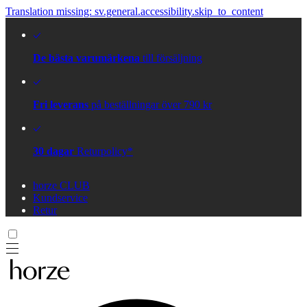
Translation missing: sv.general.accessibility.skip_to_content
De bästa varumärkena
till försäljning
Fri leverans
på beställningar över 790 kr
30 dagar
Returpolicy*
horze CLUB
Kundservice
Retur