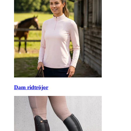
Dam ridtröjor