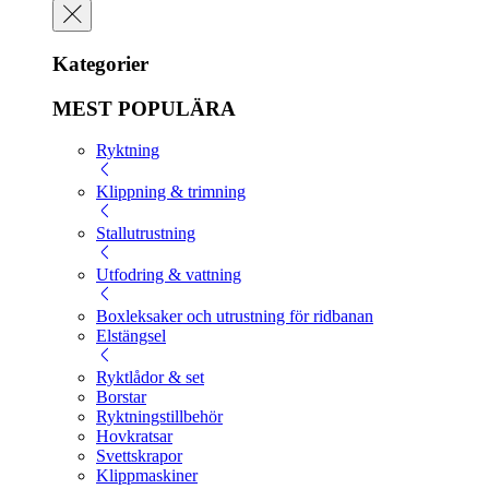
Kategorier
MEST POPULÄRA
Ryktning
Klippning & trimning
Stallutrustning
Utfodring & vattning
Boxleksaker och utrustning för ridbanan
Elstängsel
Ryktlådor & set
Borstar
Ryktningstillbehör
Hovkratsar
Svettskrapor
Klippmaskiner