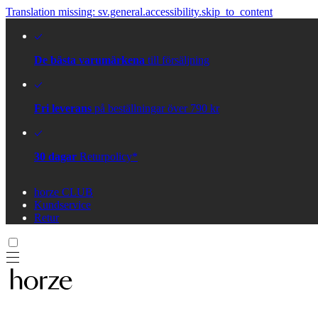
Translation missing: sv.general.accessibility.skip_to_content
De bästa varumärkena
till försäljning
Fri leverans
på beställningar över 790 kr
30 dagar
Returpolicy*
horze CLUB
Kundservice
Retur