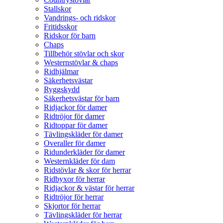
Stallskor
Vandrings- och ridskor
Fritidsskor
Ridskor för barn
Chaps
Tillbehör stövlar och skor
Westernstövlar & chaps
Ridhjälmar
Säkerhetsvästar
Ryggskydd
Säkerhetsvästar för barn
Ridjackor för damer
Ridtröjor för damer
Ridtoppar för damer
Tävlingskläder för damer
Overaller för damer
Ridunderkläder för damer
Westernkläder för dam
Ridstövlar & skor för herrar
Ridbyxor för herrar
Ridjackor & västar för herrar
Ridtröjor för herrar
Skjortor för herrar
Tävlingskläder för herrar