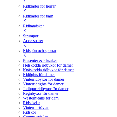
Ridkläder för herrar
Ridkläder för barn
Ridhandskar
Strumpor
Accessoarer
Ridspön och sporrar
Presenter & leksaker
Helskodda ridbyxor för damer
Knäskodda ridbyxor för damer
Ridtights för damer
Vinterridbyxor för damer
Vinterridtights för damer
Jodhpur ridbyxor för damer
Regnbyxor för damer
Westernjeans för dam
Ridstövlar
Vinterridstövlar
Ridskor
Countrystövlar