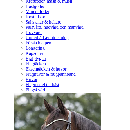
Kraftfoder, mash & müsli
Hästgodis
Mineralfoder
Kosttillskott
Saltstenar & hållare
Pälsvård, hudvård och manvård
Hovvård
Underhåll av utrustning
Första hjälpen
Longering
Kapsoner
Hjälptyglar
Flugtäcken
Eksemtäcken & huvor
Flughuvor & flugpannband
Huvor
Flugmedel till häst
Flugskydd