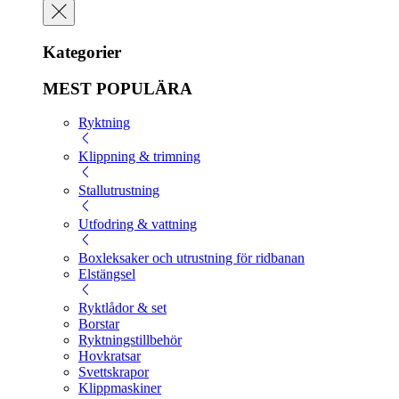
Kategorier
MEST POPULÄRA
Ryktning
Klippning & trimning
Stallutrustning
Utfodring & vattning
Boxleksaker och utrustning för ridbanan
Elstängsel
Ryktlådor & set
Borstar
Ryktningstillbehör
Hovkratsar
Svettskrapor
Klippmaskiner