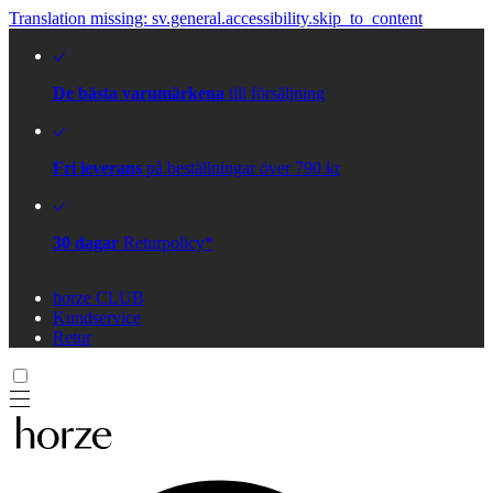
Translation missing: sv.general.accessibility.skip_to_content
De bästa varumärkena
till försäljning
Fri leverans
på beställningar över 790 kr
30 dagar
Returpolicy*
horze CLUB
Kundservice
Retur