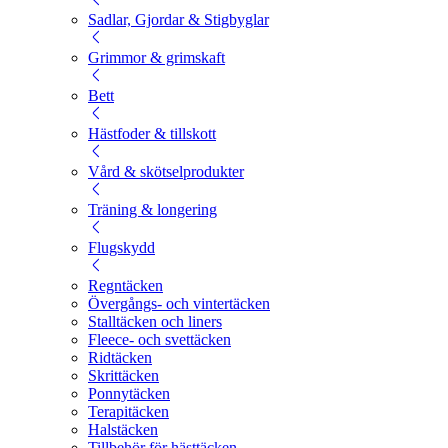
Sadlar, Gjordar & Stigbyglar
Grimmor & grimskaft
Bett
Hästfoder & tillskott
Vård & skötselprodukter
Träning & longering
Flugskydd
Regntäcken
Övergångs- och vintertäcken
Stalltäcken och liners
Fleece- och svettäcken
Ridtäcken
Skrittäcken
Ponnytäcken
Terapitäcken
Halstäcken
Tillbehör för hästtäcken