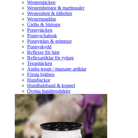
Westerntäcken
Westernbröstor & martingaler
Westernbett & tillbehör
Westernpaddar
Girths & Stirrups
Ponnytäcken
Ponnyschabrak
Ponnyträns & grimmor
Ponnyskydd
Reflexer för häst
Reflexartiklar för ryttare
Terapitäcken
Andra terapi / massage artiklar
Första hjälpen
Hundjackor
Hundhalsband & koppel
Övriga hundprodukter