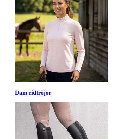
Dam ridtröjor