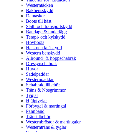
Westerntäcken
Bakbensskydd
Damasker
Boots till häst
Stall- och transportskydd
Bandage & underlägg
Terapi- och kylskydd
Hovboots
Has- och knäskydd
Western benskydd
Allround- & hoppschabrak
Dressyrschabrak
Huvor
Sadelpaddar
Westernpaddar
Schabrak tillbehör
Träns & Nosgrimmor
Tyglar
Hjälptyglar
Förbygel & martingal
Pannband
Tränstilbehör
Westernbröstor & martingaler
Westernträns & tyglar