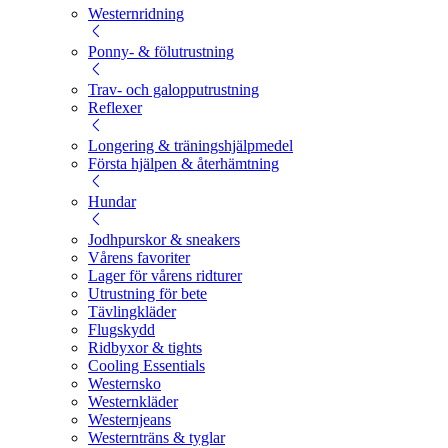
Westernridning
Ponny- & fölutrustning
Trav- och galopputrustning
Reflexer
Longering & träningshjälpmedel
Första hjälpen & återhämtning
Hundar
Jodhpurskor & sneakers
Vårens favoriter
Lager för vårens ridturer
Utrustning för bete
Tävlingkläder
Flugskydd
Ridbyxor & tights
Cooling Essentials
Westernsko
Westernkläder
Westernjeans
Westernträns & tyglar