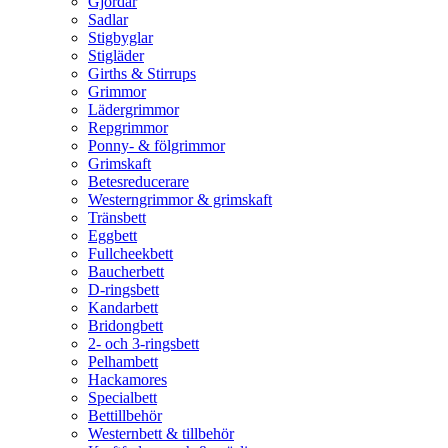
Gjordar
Sadlar
Stigbyglar
Stigläder
Girths & Stirrups
Grimmor
Lädergrimmor
Repgrimmor
Ponny- & fölgrimmor
Grimskaft
Betesreducerare
Westerngrimmor & grimskaft
Tränsbett
Eggbett
Fullcheekbett
Baucherbett
D-ringsbett
Kandarbett
Bridongbett
2- och 3-ringsbett
Pelhambett
Hackamores
Specialbett
Bettillbehör
Westernbett & tillbehör