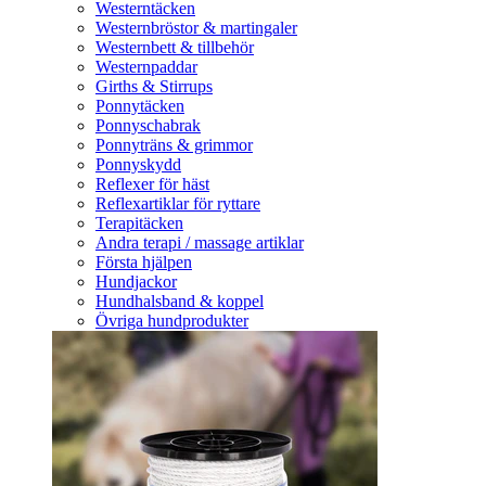
Westerntäcken
Westernbröstor & martingaler
Westernbett & tillbehör
Westernpaddar
Girths & Stirrups
Ponnytäcken
Ponnyschabrak
Ponnyträns & grimmor
Ponnyskydd
Reflexer för häst
Reflexartiklar för ryttare
Terapitäcken
Andra terapi / massage artiklar
Första hjälpen
Hundjackor
Hundhalsband & koppel
Övriga hundprodukter