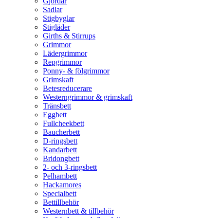
Gjordar
Sadlar
Stigbyglar
Stigläder
Girths & Stirrups
Grimmor
Lädergrimmor
Repgrimmor
Ponny- & fölgrimmor
Grimskaft
Betesreducerare
Westerngrimmor & grimskaft
Tränsbett
Eggbett
Fullcheekbett
Baucherbett
D-ringsbett
Kandarbett
Bridongbett
2- och 3-ringsbett
Pelhambett
Hackamores
Specialbett
Bettillbehör
Westernbett & tillbehör