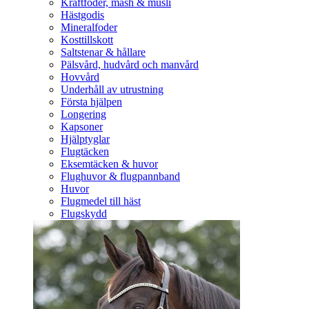
Kraftfoder, mash & müsli
Hästgodis
Mineralfoder
Kosttillskott
Saltstenar & hållare
Pälsvård, hudvård och manvård
Hovvård
Underhåll av utrustning
Första hjälpen
Longering
Kapsoner
Hjälptyglar
Flugtäcken
Eksemtäcken & huvor
Flughuvor & flugpannband
Huvor
Flugmedel till häst
Flugskydd