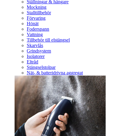
Ställningar & hängare
Mockning
Stalltillbehör
Förvaring
Hönät
Foderspann
Vattning
Tillbehör till elstängsel
Skarvlås
Grindsystem
Isolatorer
Eltråd
Stängselstolpar
Nät- & batteridrivna aggregat