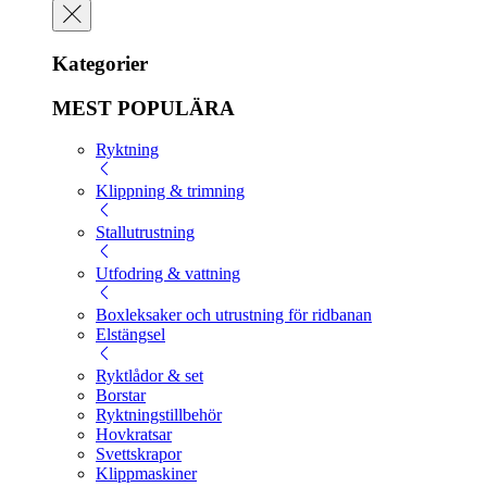
Kategorier
MEST POPULÄRA
Ryktning
Klippning & trimning
Stallutrustning
Utfodring & vattning
Boxleksaker och utrustning för ridbanan
Elstängsel
Ryktlådor & set
Borstar
Ryktningstillbehör
Hovkratsar
Svettskrapor
Klippmaskiner