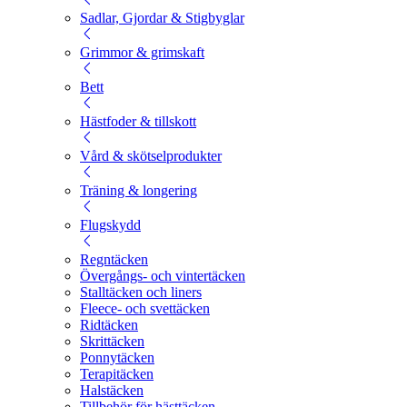
Sadlar, Gjordar & Stigbyglar
Grimmor & grimskaft
Bett
Hästfoder & tillskott
Vård & skötselprodukter
Träning & longering
Flugskydd
Regntäcken
Övergångs- och vintertäcken
Stalltäcken och liners
Fleece- och svettäcken
Ridtäcken
Skrittäcken
Ponnytäcken
Terapitäcken
Halstäcken
Tillbehör för hästtäcken