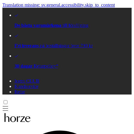
Translation missing: sv.general.accessibility.skip_to_content
De bästa varumärkena
till försäljning
Fri leverans
på beställningar över 790 kr
30 dagar
Returpolicy*
horze CLUB
Kundservice
Retur