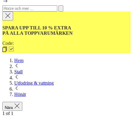
SPARA UPP TILL 10 % EXTRA
PÅ ALLA TOPPVARUMÄRKEN
Code:
Hem
Stall
Utfodring & vattning
Hönät
Nära
1
of
1