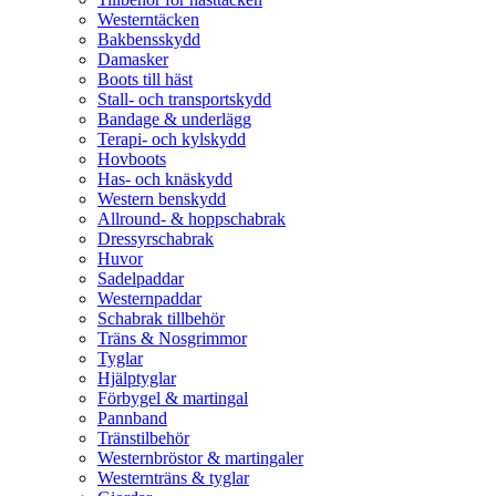
Westerntäcken
Bakbensskydd
Damasker
Boots till häst
Stall- och transportskydd
Bandage & underlägg
Terapi- och kylskydd
Hovboots
Has- och knäskydd
Western benskydd
Allround- & hoppschabrak
Dressyrschabrak
Huvor
Sadelpaddar
Westernpaddar
Schabrak tillbehör
Träns & Nosgrimmor
Tyglar
Hjälptyglar
Förbygel & martingal
Pannband
Tränstilbehör
Westernbröstor & martingaler
Westernträns & tyglar