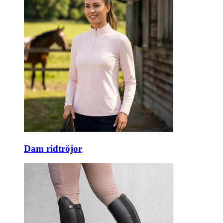
Dam ridtröjor