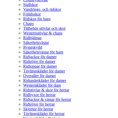
Stallskor
Vandrings- och ridskor
Fritidsskor
Ridskor för barn
Chaps
Tillbehör stövlar och skor
Westernstövlar & chaps
Ridhjälmar
Säkerhetsvästar
Ryggskydd
Säkerhetsvästar för barn
Ridjackor för damer
Ridtröjor för damer
Ridtoppar för damer
Tävlingskläder för damer
Overaller för damer
Ridunderkläder för damer
Westernkläder för dam
Ridstövlar & skor för herrar
Ridbyxor för herrar
Ridjackor & västar för herrar
Ridtröjor för herrar
Skjortor för herrar
Tävlingskläder för herrar