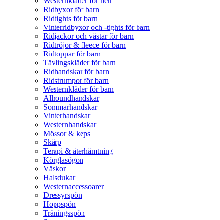
Westernkläder för herr
Ridbyxor för barn
Ridtights för barn
Vinterridbyxor och -tights för barn
Ridjackor och västar för barn
Ridtröjor & fleece för barn
Ridtoppar för barn
Tävlingskläder för barn
Ridhandskar för barn
Ridstrumpor för barn
Westernkläder för barn
Allroundhandskar
Sommarhandskar
Vinterhandskar
Westernhandskar
Mössor & keps
Skärp
Terapi & återhämtning
Körglasögon
Väskor
Halsdukar
Westernaccessoarer
Dressyrspön
Hoppspön
Träningsspön