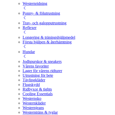
Westernridning
Ponny- & fölutrustning
Trav- och galopputrustning
Reflexer
Longering & träningshjälpmedel
Första hjälpen & återhämtning
Hundar
Jodhpurskor & sneakers
Vårens favoriter
Lager för vårens ridturer
Utrustning för bete
Tävlingkläder
Flugskydd
Ridbyxor & tights
Cooling Essentials
Westernsko
Westernkläder
Westernjeans
Westernträns & tyglar