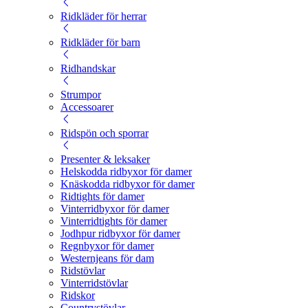
Ridkläder för herrar
Ridkläder för barn
Ridhandskar
Strumpor
Accessoarer
Ridspön och sporrar
Presenter & leksaker
Helskodda ridbyxor för damer
Knäskodda ridbyxor för damer
Ridtights för damer
Vinterridbyxor för damer
Vinterridtights för damer
Jodhpur ridbyxor för damer
Regnbyxor för damer
Westernjeans för dam
Ridstövlar
Vinterridstövlar
Ridskor
Countrystövlar