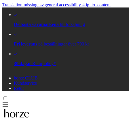
Translation missing: sv.general.accessibility.skip_to_content
De bästa varumärkena
till försäljning
Fri leverans
på beställningar över 790 kr
30 dagar
Returpolicy*
horze CLUB
Kundservice
Retur