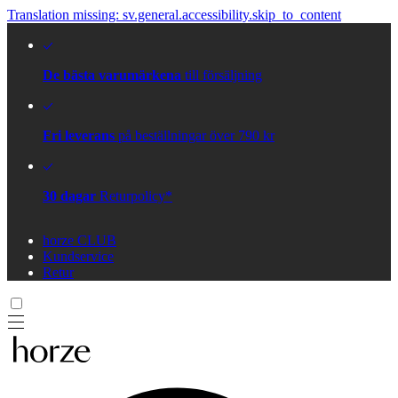
Translation missing: sv.general.accessibility.skip_to_content
De bästa varumärkena
till försäljning
Fri leverans
på beställningar över 790 kr
30 dagar
Returpolicy*
horze CLUB
Kundservice
Retur