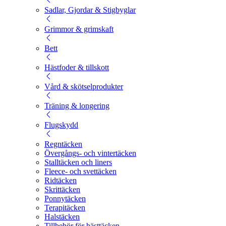
Sadlar, Gjordar & Stigbyglar
Grimmor & grimskaft
Bett
Hästfoder & tillskott
Vård & skötselprodukter
Träning & longering
Flugskydd
Regntäcken
Övergångs- och vintertäcken
Stalltäcken och liners
Fleece- och svettäcken
Ridtäcken
Skrittäcken
Ponnytäcken
Terapitäcken
Halstäcken
Tillbehör för hästtäcken