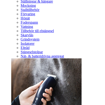
Ställningar & hängare
Mockning
Stalltillbehör
Förvaring
Hönät
Foderspann
Vattning
Tillbehör till elstängsel
Skarvlås
Grindsystem
Isolatorer
Eltråd
Stängselstolpar
Nät- & batteridrivna aggregat