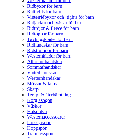
Westernkläder för herr
Ridbyxor för barn
Ridtights för barn
Vinterridbyxor och -tights för barn
Ridjackor och västar för barn
Ridtröjor & fleece för barn
Ridtoppar för barn
Tävlingskläder för barn
Ridhandskar för barn
Ridstrumpor för barn
Westernkläder för barn
Allroundhandskar
Sommarhandskar
Vinterhandskar
Westernhandskar
Mössor & keps
Skärp
Terapi & återhämtning
Körglasögon
Väskor
Halsdukar
Westernaccessoarer
Dressyrspön
Hoppspön
Träningsspön