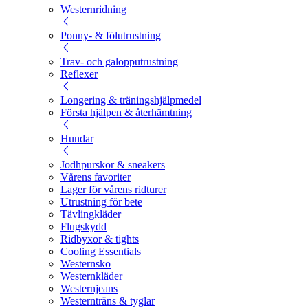
Westernridning
Ponny- & fölutrustning
Trav- och galopputrustning
Reflexer
Longering & träningshjälpmedel
Första hjälpen & återhämtning
Hundar
Jodhpurskor & sneakers
Vårens favoriter
Lager för vårens ridturer
Utrustning för bete
Tävlingkläder
Flugskydd
Ridbyxor & tights
Cooling Essentials
Westernsko
Westernkläder
Westernjeans
Westernträns & tyglar