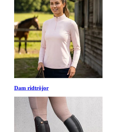
Dam ridtröjor