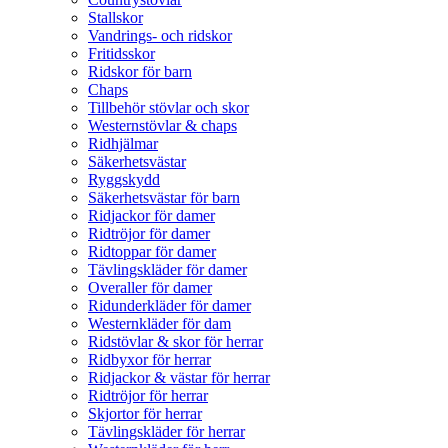
Stallskor
Vandrings- och ridskor
Fritidsskor
Ridskor för barn
Chaps
Tillbehör stövlar och skor
Westernstövlar & chaps
Ridhjälmar
Säkerhetsvästar
Ryggskydd
Säkerhetsvästar för barn
Ridjackor för damer
Ridtröjor för damer
Ridtoppar för damer
Tävlingskläder för damer
Overaller för damer
Ridunderkläder för damer
Westernkläder för dam
Ridstövlar & skor för herrar
Ridbyxor för herrar
Ridjackor & västar för herrar
Ridtröjor för herrar
Skjortor för herrar
Tävlingskläder för herrar