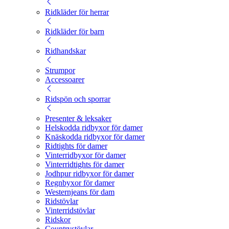
Ridkläder för herrar
Ridkläder för barn
Ridhandskar
Strumpor
Accessoarer
Ridspön och sporrar
Presenter & leksaker
Helskodda ridbyxor för damer
Knäskodda ridbyxor för damer
Ridtights för damer
Vinterridbyxor för damer
Vinterridtights för damer
Jodhpur ridbyxor för damer
Regnbyxor för damer
Westernjeans för dam
Ridstövlar
Vinterridstövlar
Ridskor
Countrystövlar