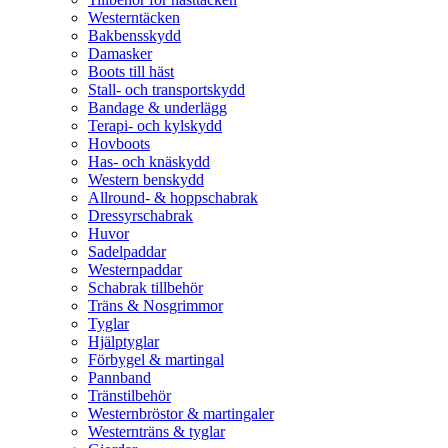
Westerntäcken
Bakbensskydd
Damasker
Boots till häst
Stall- och transportskydd
Bandage & underlägg
Terapi- och kylskydd
Hovboots
Has- och knäskydd
Western benskydd
Allround- & hoppschabrak
Dressyrschabrak
Huvor
Sadelpaddar
Westernpaddar
Schabrak tillbehör
Träns & Nosgrimmor
Tyglar
Hjälptyglar
Förbygel & martingal
Pannband
Tränstilbehör
Westernbröstor & martingaler
Westernträns & tyglar