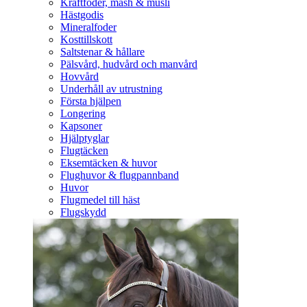
Kraftfoder, mash & müsli
Hästgodis
Mineralfoder
Kosttillskott
Saltstenar & hållare
Pälsvård, hudvård och manvård
Hovvård
Underhåll av utrustning
Första hjälpen
Longering
Kapsoner
Hjälptyglar
Flugtäcken
Eksemtäcken & huvor
Flughuvor & flugpannband
Huvor
Flugmedel till häst
Flugskydd