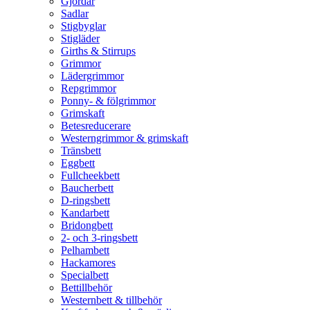
Gjordar
Sadlar
Stigbyglar
Stigläder
Girths & Stirrups
Grimmor
Lädergrimmor
Repgrimmor
Ponny- & fölgrimmor
Grimskaft
Betesreducerare
Westerngrimmor & grimskaft
Tränsbett
Eggbett
Fullcheekbett
Baucherbett
D-ringsbett
Kandarbett
Bridongbett
2- och 3-ringsbett
Pelhambett
Hackamores
Specialbett
Bettillbehör
Westernbett & tillbehör