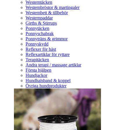
Westerntäcken
Westernbröstor & martingaler
Westernbett & tillbehör
Westernpaddar
Girths & Stirrups
Ponnytäcken
Ponnyschabrak
Ponnyträns & grimmor
Ponnyskydd
Reflexer för häst
Reflexartiklar för ryttare
Terapitäcken
Andra terapi / massage artiklar
Första hjälpen
Hundjackor
Hundhalsband & koppel
Övriga hundprodukter