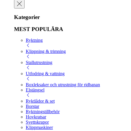
Kategorier
MEST POPULÄRA
Ryktning
Klippning & trimning
Stallutrustning
Utfodring & vattning
Boxleksaker och utrustning för ridbanan
Elstängsel
Ryktlådor & set
Borstar
Ryktningstillbehör
Hovkratsar
Svettskrapor
Klippmaskiner